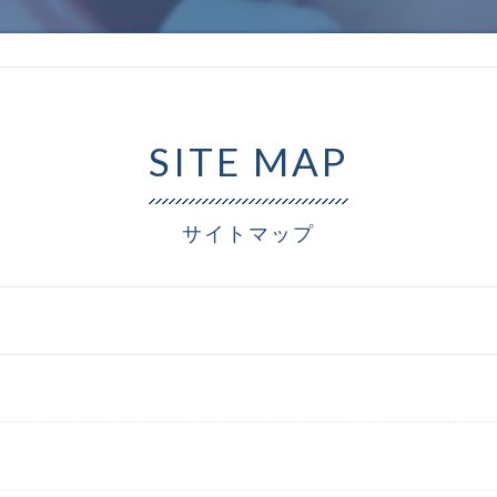
ホワイトニング
開咬
過蓋咬合
SITE MAP
上下顎前突
サイトマップ