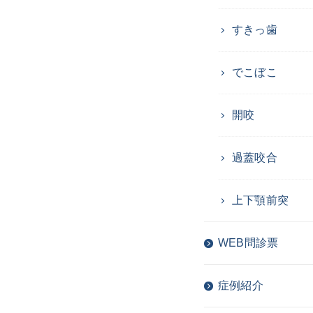
すきっ歯
でこぼこ
開咬
過蓋咬合
上下顎前突
WEB問診票
症例紹介