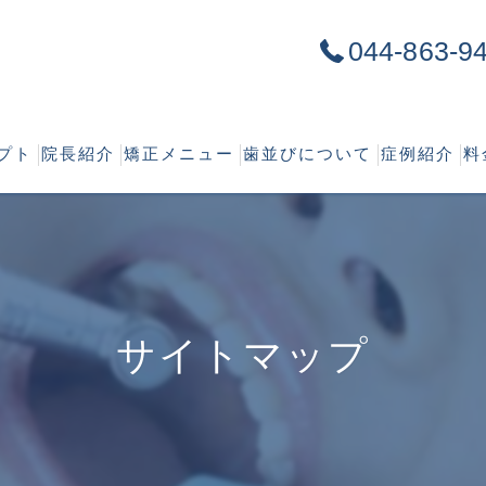
044-863-9
プト
院長紹介
矯正メニュー
歯並びについて
症例紹介
料
の特徴
大人の矯正歯科
矯正治療の必要性
の流れ
こどもの矯正歯科
正しい歯並び
ワイヤー矯正
出っ歯
サイトマップ
マウスピース型カスタムメイド矯正装置
受け口
部分矯正
すきっ歯
舌側矯正
でこぼこ