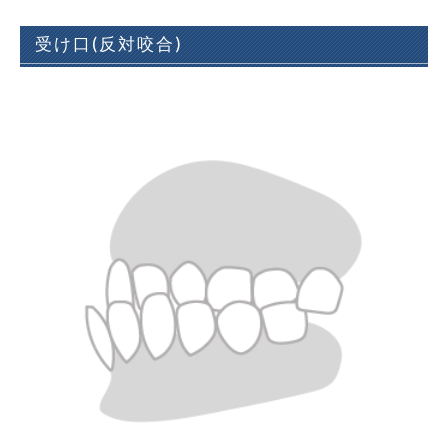
受け口(反対咬合)