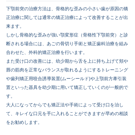
下顎前突の治療方法は、骨格的な歪みの小さい歯が原因の矯
正治療に関しては通常の矯正治療によって改善することが出
来ます。
しかし骨格的な歪みが強い顎変形症（骨格性下顎前突）と診
断される場合には、あごの骨切り手術と矯正歯科治療を組み
合わせた、外科的矯正治療を行います。
また受け口の改善には、幼少期から舌を上に持ち上げて頬や
唇の筋肉を正常なバランスが取れるようにするトレーニング
や歯列矯正用咬合誘導装置(ムーシールド)や上顎前方牽引装
置といった器具を幼少期に用いて矯正していくのが一般的で
す。
大人になってからでも矯正法や手術によって受け口を治し
て、キレイな口元を手に入れることができますが早めの相談
をお勧めします。