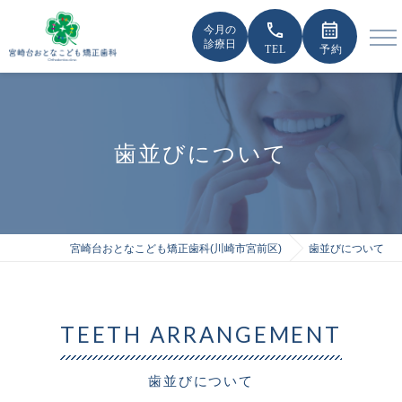
call
calendar_month
今月の
診療日
歯並びについて
宮崎台おとなこども矯正歯科(川崎市宮前区)
歯並びについて
TEETH ARRANGEMENT
歯並びについて