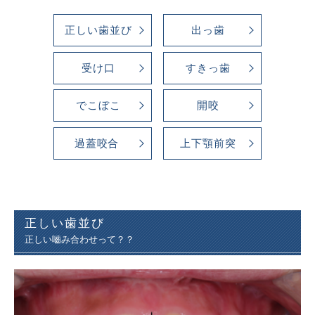
正しい歯並び
出っ歯
受け口
すきっ歯
でこぼこ
開咬
過蓋咬合
上下顎前突
正しい歯並び
正しい嚙み合わせって？？