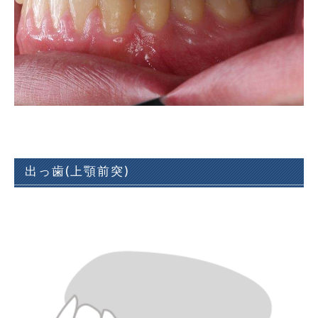
出っ歯(上顎前突)