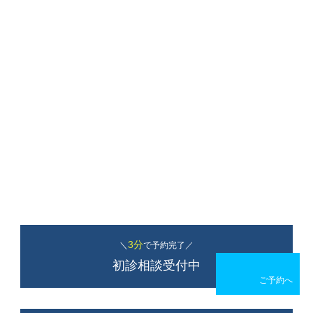
3分
＼
で予約完了／
初診相談受付中