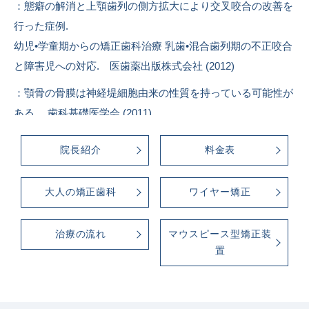
：態癖の解消と上顎歯列の側方拡大により交叉咬合の改善を
行った症例.
幼児•学童期からの矯正歯科治療 乳歯•混合歯列期の不正咬合
と障害児への対応. 医歯薬出版株式会社 (2012)
：顎骨の骨膜は神経堤細胞由来の性質を持っている可能性が
ある. 歯科基礎医学会 (2011)
院長紹介
料金表
大人の矯正歯科
ワイヤー矯正
治療の流れ
マウスピース型矯正装
置