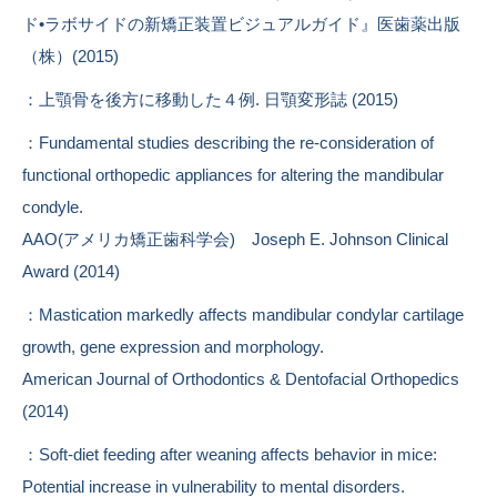
ド•ラボサイドの新矯正装置ビジュアルガイド』医歯薬出版
（株）(2015)
：上顎骨を後方に移動した４例. 日顎変形誌 (2015)
：Fundamental studies describing the re-consideration of
functional orthopedic appliances for altering the mandibular
condyle.
AAO(アメリカ矯正歯科学会) Joseph E. Johnson Clinical
Award (2014)
：Mastication markedly affects mandibular condylar cartilage
growth, gene expression and morphology.
American Journal of Orthodontics & Dentofacial Orthopedics
(2014)
：Soft-diet feeding after weaning affects behavior in mice:
Potential increase in vulnerability to mental disorders.