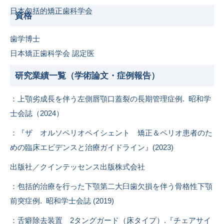
日本包括的矯正歯科学会
資格
歯学博士
日本矯正歯科学会 認定医
研究業績一覧（学術論文・症例報告）
：上顎劣成長を伴う左側唇顎口蓋裂の長期管理症例. 昭和学
士会誌（2024）
：『ザ オルソペリオペイシェント 矯正＆ペリオ患者のた
めの臨床エビデンスと治療ガイドライン』(2023)
出版社／クインテッセンス出版株式会社
：包括的治療を行った下顎第二大臼歯欠損を伴う骨格性下顎
前突症例. 昭和学士会誌 (2019)
：舌癖除去装置 2タングガード（床タイプ）.『チェアサイ