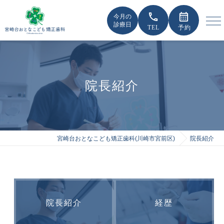
call
calendar_month
今月の
診療日
院長紹介
宮崎台おとなこども矯正歯科(川崎市宮前区)
院長紹介
院長紹介
経歴