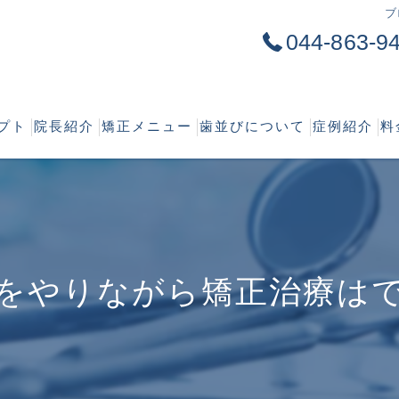
ブ
044-863-9
プト
院長紹介
矯正メニュー
歯並びについて
症例紹介
料
の特徴
大人の矯正歯科
矯正治療の必要性
の流れ
こどもの矯正歯科
正しい歯並び
ワイヤー矯正
出っ歯
をやりながら矯正治療は
マウスピース型カスタムメイド矯正装置
受け口
部分矯正
すきっ歯
舌側矯正
でこぼこ