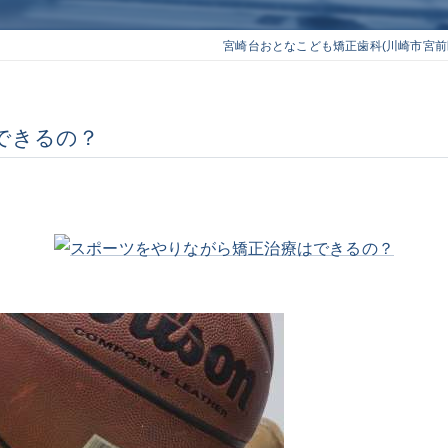
ホワイトニング
開咬
宮崎台おとなこども矯正歯科(川崎市宮前
過蓋咬合
できるの？
上下顎前突