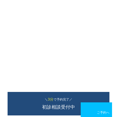
3分
＼
で予約完了／
初診相談受付中