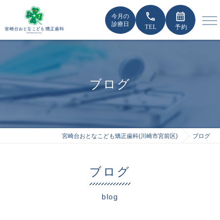
call
calendar_month
今月の
診療日
ブログ
宮崎台おとなこども矯正歯科(川崎市宮前区)
ブログ
ブログ
blog